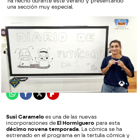
ha hecho durante este verano y presentando
una sección muy especial.
Patri Bea
Publicado:
02 de septiembre de 2024, 23:13
Whatsapp
Facebook
X
Flipboard
Susi Caramelo
es una de las nuevas
incorporaciones de
El Hormiguero
para esta
décimo novena temporada
. La cómica se ha
estrenado en el programa en la tertulia cómica y