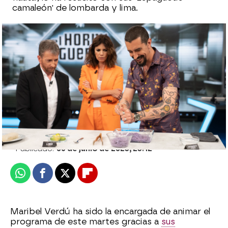
camaleón' de lombarda y lima.
Grabado... ¡en hojas de árbol!: El
sorprendente homenaje de Marron al
mítico Sandokan
Jesús Garrido
Publicado:
06 de junio de 2023, 23:12
Whatsapp
Facebook
X
Flipboard
Maribel Verdú ha sido la encargada de animar el
programa de este martes gracias a
sus