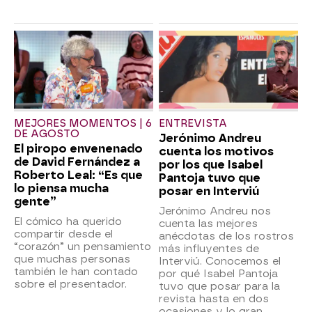
MEJORES MOMENTOS | 6
ENTREVISTA
DE AGOSTO
Jerónimo Andreu
El piropo envenenado
cuenta los motivos
de David Fernández a
por los que Isabel
Roberto Leal: “Es que
Pantoja tuvo que
lo piensa mucha
posar en Interviú
gente”
Jerónimo Andreu nos
El cómico ha querido
cuenta las mejores
compartir desde el
anécdotas de los rostros
“corazón” un pensamiento
más influyentes de
que muchas personas
Interviú. Conocemos el
también le han contado
por qué Isabel Pantoja
sobre el presentador.
tuvo que posar para la
revista hasta en dos
ocasiones y lo gran