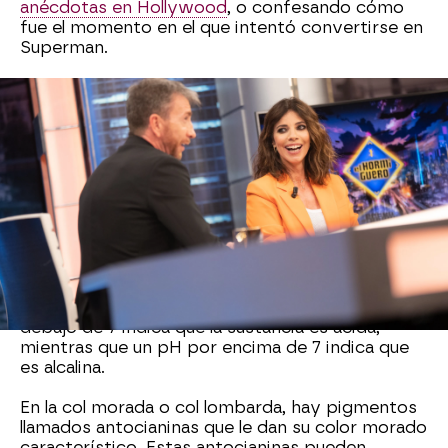
anécdotas en Hollywood
, o confesando cómo
fue el momento en el que intentó convertirse en
Superman.
Por ello, con motivo de la visita de una
intérprete de este calibre, realizaremos un
experimento muy sencillo, que se puecde realizar
en casa, en el que veremos cambios de color
debido a cambios de pH.
El pH es una medida que nos indica si una
sustancia es ácida, neutra o alcalina (básica). Se
expresa en una escala numérica del 0 al 14. Un pH
de 7 se considera neutro, lo que significa que la
sustancia no es ácida ni alcalina. Un pH por
debajo de 7 indica que la sustancia es ácida,
mientras que un pH por encima de 7 indica que
es alcalina.
En la col morada o col lombarda, hay pigmentos
llamados antocianinas que le dan su color morado
característico. Estas antocianinas pueden