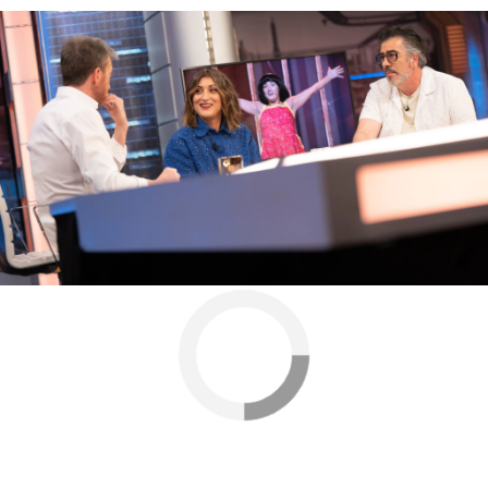
Agustín Jiménez
Antena 3
» Programas
» El Hormiguero
» Entrevistas El
Hormiguero