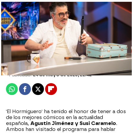
Susi Caramelo revela el mayor enfado con
su novio: "¡Había metido su picha en mi
zumo!"
Edu Jiménez
Publicado:
24 de mayo de 2023, 22:42
Whatsapp
Facebook
X
Flipboard
'El Hormiguero' ha tenido el honor de tener a dos
de los mejores cómicos en la actualidad
española,
Agustín Jiménez y Susi Caramelo
.
Ambos han visitado el programa para hablar