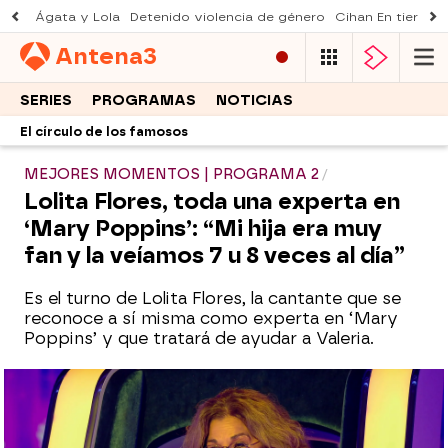
Ágata y Lola
Detenido violencia de género
Cihan En tierra le
Antena
3
SERIES
PROGRAMAS
NOTICIAS
El círculo de los famosos
MEJORES MOMENTOS | PROGRAMA 2
Lolita Flores, toda una experta en
‘Mary Poppins’: “Mi hija era muy
fan y la veíamos 7 u 8 veces al día”
Es el turno de Lolita Flores, la cantante que se
reconoce a sí misma como experta en ‘Mary
Poppins’ y que tratará de ayudar a Valeria.
¿Qué le ocurre a Lolita Flores? Participa
en 'El círculo de los famosos'... ¡Con un
dedo roto!