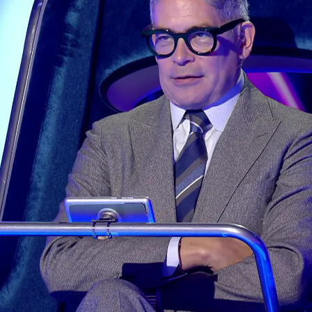
Whatsapp
Facebook
X
Flipboa
ama de ‘
El círculo de los famosos
’,
do una de las anécdotas a la que más
s que él ha visto sobre los hombres que