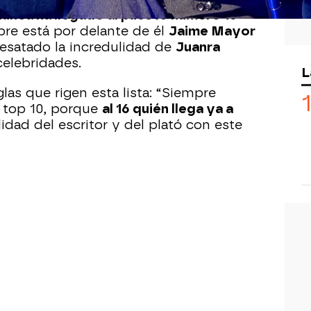
nunca ha llegado al puesto número 15
re está por delante de él
Jaime Mayor
desatado la incredulidad de
Juanra
celebridades.
L
glas que rigen esta lista: “Siempre
l top 10, porque
al 16 quién llega ya a
lidad del escritor y del plató con este