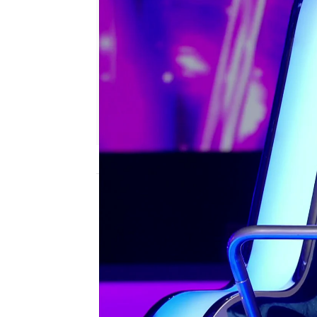
Edu Jiménez
Publicado:
08 de febrero de 2023, 23:15
Durante el primer progr
Boris Izaguirre
ha conta
vueltas le da: las lista
mejor visten.