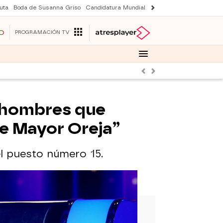
uta
Boda de Susanna Griso
Candidatura Mundial 2030
Laura Rozalen de S
O
PROGRAMACIÓN TV
Anterior
Siguiente
e hombres que
me Mayor Oreja”
el puesto número 15.
 de Nueva York