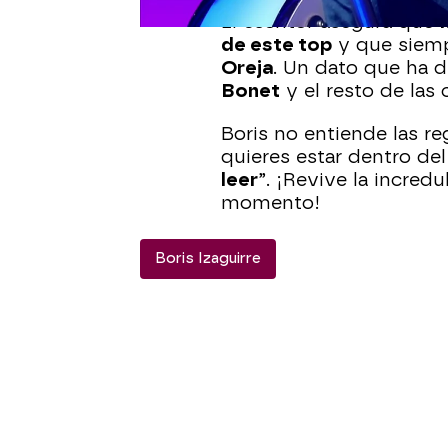
El escritor asegura que
de este top
y que siemp
Oreja
. Un dato que ha 
Bonet
y el resto de las 
Boris no entiende las re
quieres estar dentro de
leer
”. ¡Revive la incredu
momento!
Boris Izaguirre