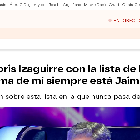
asis
Álex O'Dogherty con Joseba Arguiñano
Muere David Owiri
Crisis Ce
EN DIRECT
ris Izaguirre con la lista d
ima de mí siempre está Jai
ón sobre esta lista en la que nunca pasa d
guirre con el arquitecto de las Torres Gemelas