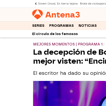
Sinem Ünsal, En tierra lejana
Brote de ciclospori
Antena
3
SERIES
PROGRAMAS
NOTICIAS
El círculo de los famosos
MEJORES MOMENTOS | PROGRAMA 1
La decepción de Bo
mejor visten: “Enc
El escritor ha dado su opini
La incontinencia de Boris Iza