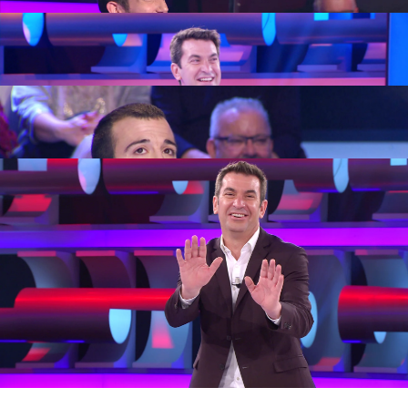
6) Va de crímenes: los chistes de Arturo y
Charly
7) El chiste de Arturo que provoca el enfado
de las señoras mayores