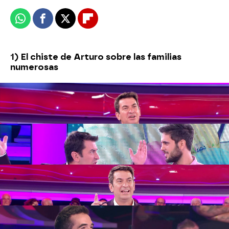
Whatsapp
Facebook
X
Flipboard
1) El chiste de Arturo sobre las familias
numerosas
2) Duelo de chistes futboleros entre Arturo y
Alberto
3) Arturo se atreve con un chiste sobre
militares
4) Chistes con mucha miga entre el panadero
Esteban y Arturo
5) El chiste más escatológico de Arturo