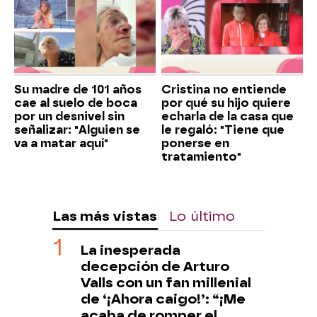
Su madre de 101 años
Cristina no entiende
cae al suelo de boca
por qué su hijo quiere
por un desnivel sin
echarla de la casa que
señalizar: "Alguien se
le regaló: "Tiene que
va a matar aquí"
ponerse en
tratamiento"
Las más vistas
Lo último
La inesperada
decepción de Arturo
Valls con un fan millenial
de ‘¡Ahora caigo!’: “¡Me
acaba de romper el