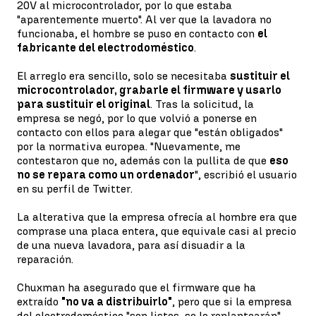
20V al microcontrolador, por lo que estaba
"aparentemente muerto". Al ver que la lavadora no
funcionaba, el hombre se puso en contacto con
el
fabricante del electrodoméstico
.
El arreglo era sencillo, solo se necesitaba
sustituir el
microcontrolador, grabarle el firmware y usarlo
para sustituir el original
. Tras la solicitud, la
empresa se negó, por lo que volvió a ponerse en
contacto con ellos para alegar que "están obligados"
por la normativa europea. "Nuevamente, me
contestaron que no, además con la pullita de que
eso
no se repara como un ordenador
", escribió el usuario
en su perfil de Twitter.
La alterativa que la empresa ofrecía al hombre era que
comprase una placa entera, que equivale casi al precio
de una nueva lavadora, para así disuadir a la
reparación.
Chuxman ha asegurado que el firmware que ha
extraído
"no va a distribuirlo"
, pero que si la empresa
del electrodoméstico "son listos, se lo replantearán".