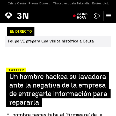
Crisis Ceuta
Playas Donosti
Tiroteo escuela Tailandia
Brotes ciclospor
Antena
ÚLTIMA
Noticias
3
HORA
EN DIRECTO
Felipe VI prepara una visita histórica a Ceuta
TWITTER
Un hombre hackea su lavadora
ante la negativa de la empresa
de entregarle información para
repararla
El hombre necesitaba el 'firmware' de la