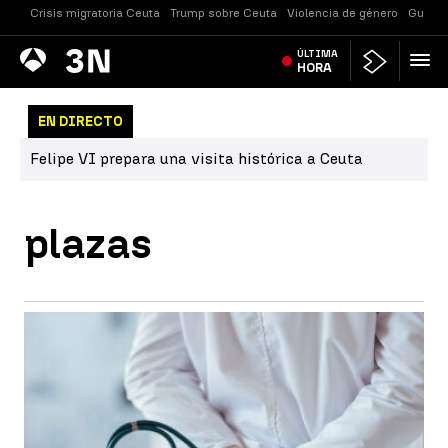
Crisis migratoria Ceuta
Trump sobre Ceuta
Violencia de género
Guerra
Antena
ÚLTIMA
Noticias
3
HORA
EN DIRECTO
Felipe VI prepara una visita histórica a Ceuta
plazas