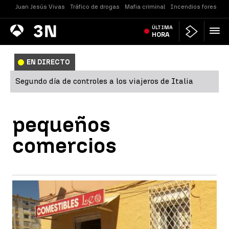
Juan Jesús Vivas
Tráfico de drogas
Mafia criminal
Incendios forestale
Antena
ÚLTIMA
Noticias
3
HORA
EN DIRECTO
Segundo día de controles a los viajeros de Italia
pequeños
comercios