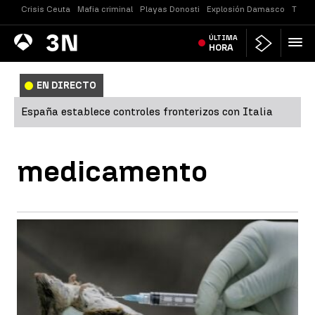
Crisis Ceuta
Mafia criminal
Playas Donosti
Explosión Damasco
Tirot
Antena
ÚLTIMA
Noticias
3
HORA
EN DIRECTO
España establece controles fronterizos con Italia
medicamento