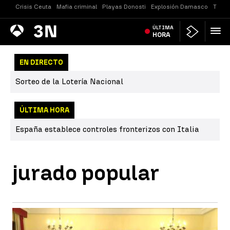
Crisis Ceuta
Mafia criminal
Playas Donosti
Explosión Damasco
Tirot
Antena
ÚLTIMA
Noticias
3
HORA
EN DIRECTO
Sorteo de la Lotería Nacional
ÚLTIMA HORA
España establece controles fronterizos con Italia
jurado popular