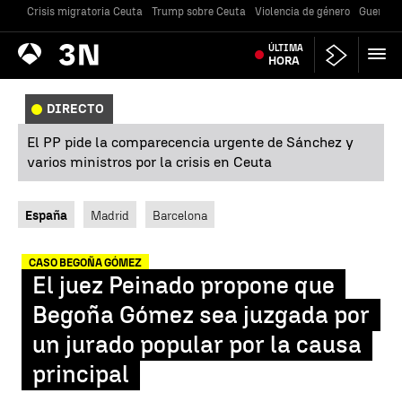
Crisis migratoria Ceuta
Trump sobre Ceuta
Violencia de género
Guerra U
Antena
ÚLTIMA
Noticias
3
HORA
DIRECTO
El PP pide la comparecencia urgente de Sánchez y
varios ministros por la crisis en Ceuta
España
Madrid
Barcelona
CASO BEGOÑA GÓMEZ
El juez Peinado propone que
Begoña Gómez sea juzgada por
un jurado popular por la causa
principal