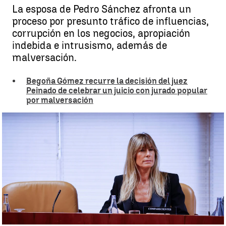
La esposa de Pedro Sánchez afronta un
proceso por presunto tráfico de influencias,
corrupción en los negocios, apropiación
indebida e intrusismo, además de
malversación.
Begoña Gómez recurre la decisión del juez
Peinado de celebrar un juicio con jurado popular
por malversación
El juez Peinado propone que Begoña Gómez sea juzgada por un
jurado popular por la causa principal |
laSexta.com
Ángel Granero
Publicado:
02 de octubre de 2025, 14:17