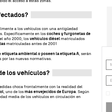
ido el acceso a estas zonas.
fectados?
palmente a los vehículos con una antigüedad
os. Específicamente en los
coches y furgonetas de
el año 2000, los
vehículos diésel
matriculados
tas
matriculadas antes de 2001
de
etiqueta ambiental o poseen la etiqueta A
, serán
s por las nuevas normativas.
de los vehículos?
didas choca frontalmente con la realidad del
ol
, uno de los
más envejecidos de Europa
. Según
edad media de los vehículos en circulación en