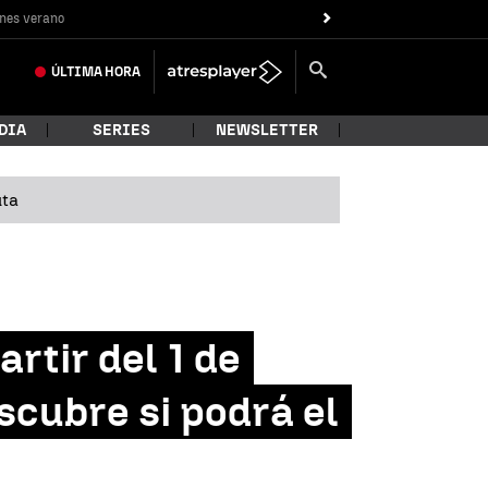
nes verano
ÚLTIMA
HORA
DIA
SERIES
NEWSLETTER
uta
rtir del 1 de
scubre si podrá el