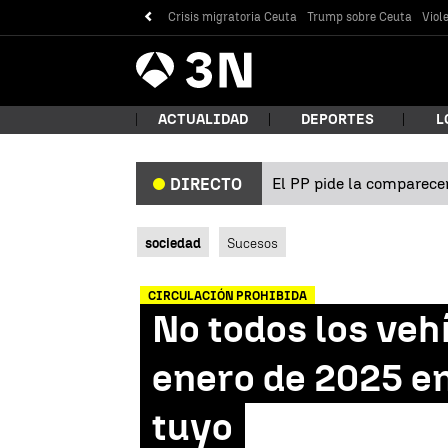
Crisis migratoria Ceuta
Trump sobre Ceuta
Viol
Antena
Noticias
3
ACTUALIDAD
DEPORTES
L
El PP pide la comparecen
DIRECTO
¿Qué
sociedad
Sucesos
CIRCULACIÓN PROHIBIDA
No todos los vehí
enero de 2025 en
tuyo
Bus