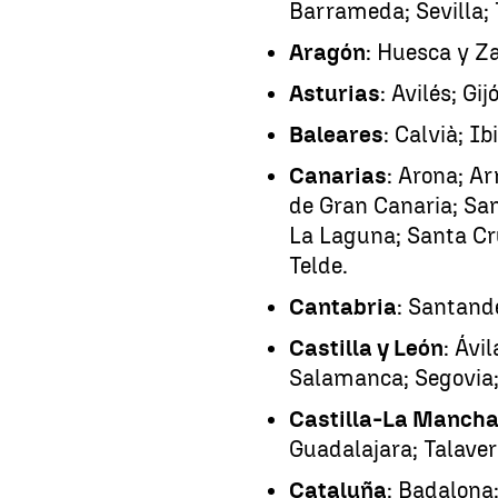
Barrameda; Sevilla; 
Aragón
: Huesca y Z
Asturias
: Avilés; Gij
Baleares
: Calvià; I
Canarias
: Arona; Ar
de Gran Canaria; San
La Laguna; Santa Cru
Telde.
Cantabria
: Santand
Castilla y León
: Ávi
Salamanca; Segovia;
Castilla-La Manch
Guadalajara; Talaver
Cataluña
: Badalona