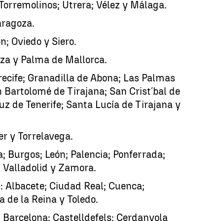
Torremolinos; Utrera; Vélez y Málaga.
aragoza.
ón; Oviedo y Siero.
biza y Palma de Mallorca.
recife; Granadilla de Abona; Las Palmas
 Bartolomé de Tirajana; San Crist´bal de
z de Tenerife; Santa Lucía de Tirajana y
er y Torrelavega.
la; Burgos; León; Palencia; Ponferrada;
 Valladolid y Zamora.
a
: Albacete; Ciudad Real; Cuenca;
a de la Reina y Toledo.
; Barcelona; Castelldefels; Cerdanyola