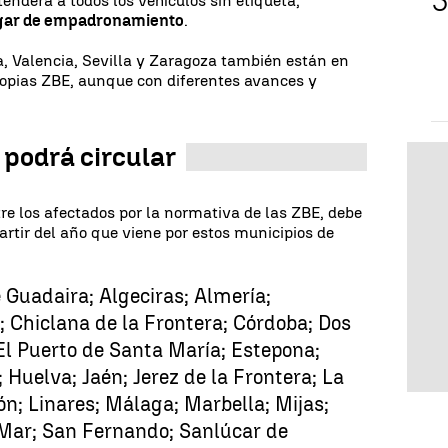
tenderá a todos los vehículos sin etiqueta,
ugar de empadronamiento
.
, Valencia, Sevilla y Zaragoza también están en
opias ZBE, aunque con diferentes avances y
 podrá circular
tre los afectados por la normativa de las ZBE, debe
artir del año que viene por estos municipios de
e Guadaira; Algeciras; Almería;
 Chiclana de la Frontera; Córdoba; Dos
El Puerto de Santa María; Estepona;
 Huelva; Jaén; Jerez de la Frontera; La
ón; Linares; Málaga; Marbella; Mijas;
 Mar; San Fernando; Sanlúcar de