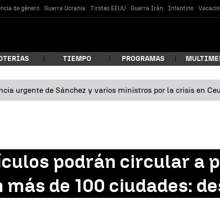
encia de género
Guerra Ucrania
Tiroteo EEUU
Guerra Irán
Infantino
Vacacio
OTERÍAS
TIEMPO
PROGRAMAS
MULTIME
cia urgente de Sánchez y varios ministros por la crisis en Ce
 estás buscando?
culos podrán circular a pa
 más de 100 ciudades: de
car