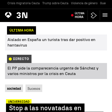
Crisis migratoria Ceuta
Trump sobre Ceuta
Violencia de género
Guerra U
Antena
ÚLTIMA
Noticias
3
HORA
ÚLTIMA HORA
Aislado en España un turista tras dar positivo en
hantavirus
DIRECTO
El PP pide la comparecencia urgente de Sánchez y
varios ministros por la crisis en Ceuta
sociedad
Sucesos
UNIVERSIDAD
Stop a las novatadas en