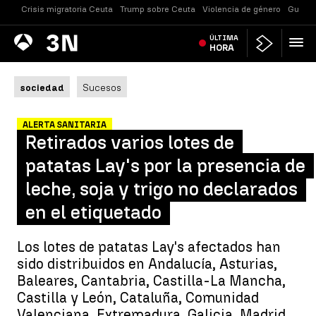
Crisis migratoria Ceuta
Trump sobre Ceuta
Violencia de género
Guerra
Antena
ÚLTIMA
Noticias
3
HORA
sociedad
Sucesos
ALERTA SANITARIA
Retirados varios lotes de
patatas Lay's por la presencia de
leche, soja y trigo no declarados
en el etiquetado
Los lotes de patatas Lay's afectados han
sido distribuidos en Andalucía, Asturias,
Baleares, Cantabria, Castilla-La Mancha,
Castilla y León, Cataluña, Comunidad
Valenciana, Extremadura, Galicia, Madrid,