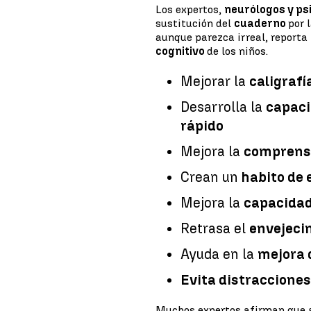
Los expertos,
neurólogos y p
sustitución del
cuaderno
por 
aunque parezca irreal, reporta
cognitivo
de los niños.
Mejorar la
caligrafí
Desarrolla la
capaci
rápido
Mejora la
comprensi
Crean un
habito de 
Mejora la
capacida
Retrasa el
envejeci
Ayuda en la
mejora 
Evita distracciones
Muchos expertos afirman que a