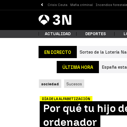
Crisis Ceuta
Mafia criminal
Incendios forestal
Antena
Noticias
3
ACTUALIDAD
DEPORTES
L
Sorteo de la Lotería Na
EN DIRECTO
¿Qué
España estab
ÚLTIMA HORA
sociedad
Sucesos
DÍA DE LA ALFABETIZACIÓN
Por qué tu hijo 
Busc
ordenador