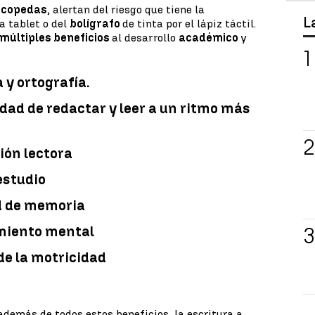
sicopedas
, alertan del riesgo que tiene la
L
la tablet o del
bolígrafo
de tinta por el lápiz táctil.
múltiples beneficios
al desarrollo
académico
y
a y ortografía.
dad de redactar y leer a un ritmo más
ón lectora
estudio
d de memoria
miento mental
de la motricidad
demás de todos estos beneficios, la escritura a