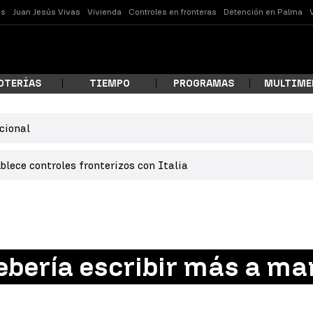
es
Juan Jesús Vivas
Vivienda
Controles en fronteras
Detención en Palma
OTERÍAS
TIEMPO
PROGRAMAS
MULTIME
cional
 estás buscando?
lece controles fronterizos con Italia
debería escribir más a ma
ar