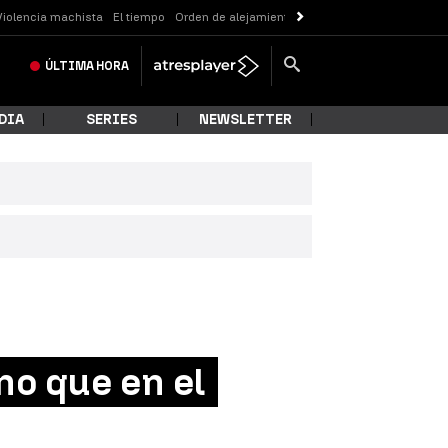
Violencia machista
El tiempo
Orden de alejamiento
Messi
ÚLTIMA
HORA
DIA
SERIES
NEWSLETTER
no que en el