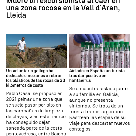
Muere un excursionista al caer en
una zona rocosa en la Vall d´Aran,
Lleida
Medio ambiente
Hantavirus
Un voluntario gallego ha
Aislado en España un turista
dedicado cinco años a retirar
tras dar positivo en
los plásticos de las rocas de 30
hantavirus
kilómetros de costa
Se encuentra aislado junto
Pablo Casal se propuso en
a su familia en Galicia,
2021 peinar una zona que
aunque no presenta
se suele pasar por alto en
síntomas. Se trata de un
las campañas de limpieza
turista franco-argentino.
de playas, y en este tiempo
Rastrean las etapas de su
ha conseguido dejar
viaje para descartar nuevos
saneada parte de la costa
contagios.
pontevedresa, entre Baiona