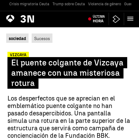
Crisis migratoria Ceuta
Trump sobre Ceuta
Violencia de género
Guerra U
Antena
ÚLTIMA
Noticias
3
HORA
sociedad
Sucesos
VIZCAYA
El puente colgante de Vizcaya
amanece con una misteriosa
rotura
Los desperfectos que se aprecian en el
emblemático puente colgante no han
pasado desapercibidos. Una pantalla
simula una rotura en la parte superior de la
estructura que servirá como campaña de
concienciación de la Fundación BBK.