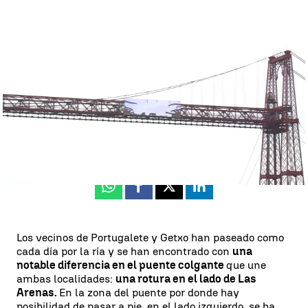
La campaña de concienciación sobre el puente colgante de Vizcaya
|
La campaña de concienciación sobre el puente colgante de
Vizcaya
Ainhoa Abad
Publicado:
28 de noviembre de 2023, 17:25
Whatsapp
Facebook
X
Linkedin
Los vecinos de Portugalete y Getxo han paseado como
cada día por la ría y se han encontrado con
una
notable diferencia en el puente colgante
que une
ambas localidades:
una rotura en el lado de Las
Arenas.
En la zona del puente por donde hay
posibilidad de pasar a pie, en el lado izquierdo, se ha