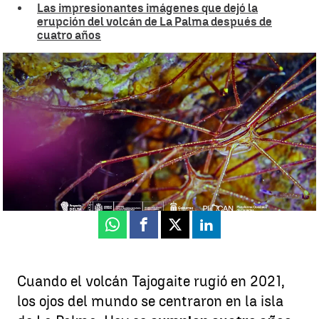
Las impresionantes imágenes que dejó la
erupción del volcán de La Palma después de
cuatro años
El proyecto Delta transforma La Palma en un laboratorio vivo
Déborah Sabina
Publicado:
19 de septiembre de 2025, 15:08
Whatsapp
Facebook
X
Linkedin
Cuando el volcán Tajogaite rugió en 2021,
los ojos del mundo se centraron en la isla