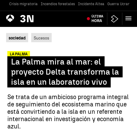
Crisis migratoria
Incendios forestales
Incidente Altea
Guerra Ucrania
Antena
ÚLTIMA
Noticias
3
HORA
sociedad
Sucesos
LA PALMA
La Palma mira al mar: el
proyecto Delta transforma la
isla en un laboratorio vivo
Se trata de un ambicioso programa integral
de seguimiento del ecosistema marino que
está convirtiendo a la isla en un referente
internacional en investigación y economía
azul.