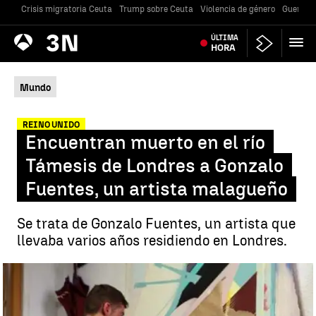
Crisis migratoria Ceuta
Trump sobre Ceuta
Violencia de género
Guerra U
Antena
ÚLTIMA
Noticias
3
HORA
Mundo
REINO UNIDO
Encuentran muerto en el río
Támesis de Londres a Gonzalo
Fuentes, un artista malagueño
Se trata de Gonzalo Fuentes, un artista que
llevaba varios años residiendo en Londres.