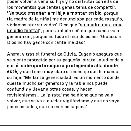
poder volver a ver a su hija y no disfrutar con ella de
los momentos que tantas ganas tenía de compartir:
"
No pude enseñar a mi hija a montar en bici
porque
(la madre de la niña) me denunciaba por cada rasguño,
vivíamos aterrorizados". Dice que "
su madre nos tenia
un odio mortal
", pero también señala que nunca va a
generalizar, porque no todo el mundo es así: "Gracias a
Dios no hay gente con tanta maldad".
Ahora, y tras el funeral de Olivia, Eugenio asegura que
se siente protegido por su pequeña 'pirata', aludiendo a
que
él sabe que le seguirá protegiendo allá donde
esté
, y que tiene muy claro el mensaje que le manda
su hija: "Me lanza generosidad. Es un momento donde
cuesta mucho ser generoso y la rabia nos puede
confundir y llevar a otras cosas, y hacer
revisionismos... La 'pirata' me ha dicho que no va a
volver, que se va a quedar vigilándome y que no vaya
por esos lados, que no merece la pena".