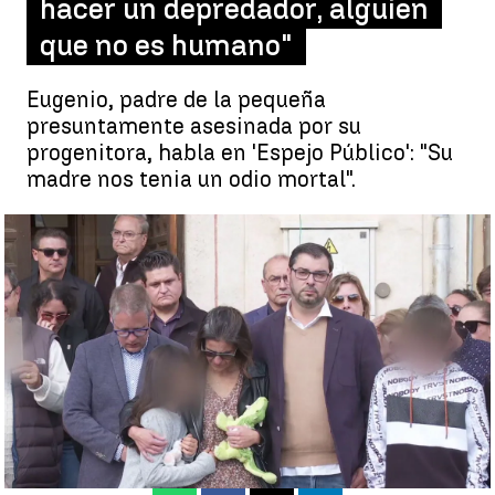
hacer un depredador, alguien
que no es humano"
Eugenio, padre de la pequeña
presuntamente asesinada por su
progenitora, habla en 'Espejo Público': "Su
madre nos tenia un odio mortal".
El padre de la pequeña Olivia, en el funeral de su hija, la pequeña
'pirata' Olivia |
antena3.com
Enrique Forján
Publicado:
03 de noviembre de 2022, 12:08
Whatsapp
Facebook
X
Linkedin