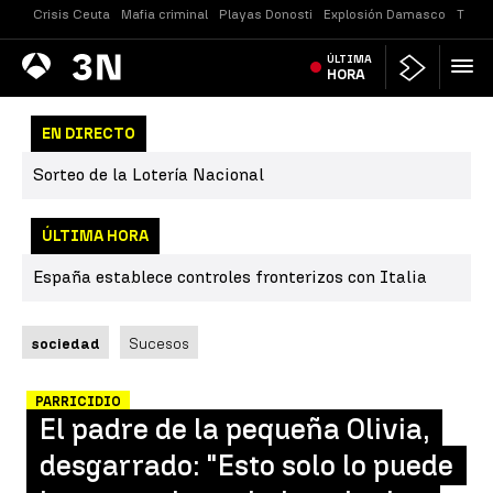
Crisis Ceuta
Mafia criminal
Playas Donosti
Explosión Damasco
Tirot
Antena
ÚLTIMA
Noticias
3
HORA
EN DIRECTO
Sorteo de la Lotería Nacional
ÚLTIMA HORA
España establece controles fronterizos con Italia
sociedad
Sucesos
PARRICIDIO
El padre de la pequeña Olivia,
desgarrado: "Esto solo lo puede