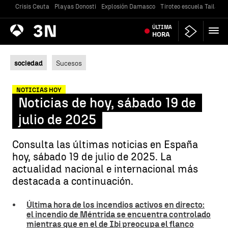
Crisis Ceuta
Playas Donosti
Explosión Damasco
Tiroteo escuela Tailandi
Antena
ÚLTIMA
Noticias
3
HORA
sociedad
Sucesos
NOTICIAS HOY
Noticias de hoy, sábado 19 de
julio de 2025
Consulta las últimas noticias en España
hoy, sábado 19 de julio de 2025. La
actualidad nacional e internacional más
destacada a continuación.
Última hora de los incendios activos en directo:
el incendio de Méntrida se encuentra controlado
mientras que en el de Ibi preocupa el flanco