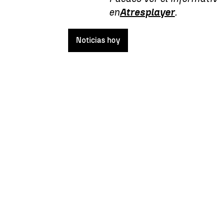
en
Atresplayer
.
Noticias hoy