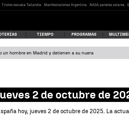
Tiroteo escuela Tailandia
Manifestaciones Argentina
NASA paneles solares
E
OTERÍAS
TIEMPO
PROGRAMAS
MULTIME
o un hombre en Madrid y detienen a su nuera
 estás buscando?
 jueves 2 de octubre de 20
España hoy, jueves 2 de octubre de 2025. La actua
car