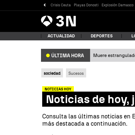
Crisis Ceuta
Playas Donosti
Explosión Damasco
Antena
Noticias
3
ACTUALIDAD
DEPORTES
L
Muere estrangulad
ÚLTIMA HORA
¿Qué
sociedad
Sucesos
NOTICIAS HOY
Noticias de hoy,
Consulta las últimas noticias en 
más destacada a continuación.
Bus