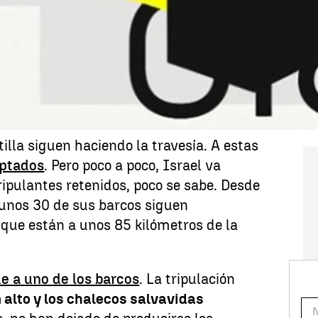
os de la flotilla, las protestas en apoyo
onios de los arrestados o la cumbre en
icias que marcan la jornada hoy, jueves
illa siguen haciendo la travesía. A estas
eptados
. Pero poco a poco, Israel va
ipulantes retenidos, poco se sabe. Desde
 unos 30 de sus barcos siguen
que están a unos 85 kilómetros de la
de a uno de los barcos
. La tripulación
 alto y los chalecos salvavidas