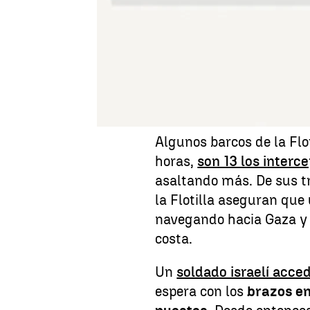
La interceptación de barc
a la Flotilla, los testim
Dinamarca, entre las not
2 de octubre de 2025.
Flotilla
Algunos barcos de la Flot
horas,
son 13 los interc
asaltando más. De sus tr
la Flotilla aseguran que
navegando hacia Gaza y 
costa.
Un
soldado israelí acce
espera con los
brazos en