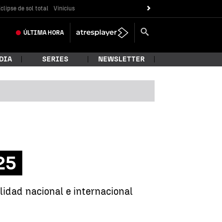
clipse de sol total
Vinicius
ÚLTIMA
HORA
DIA
SERIES
NEWSLETTER
25
lidad nacional e internacional