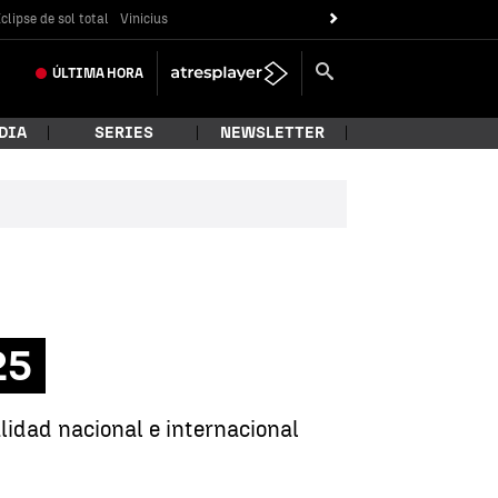
clipse de sol total
Vinicius
ÚLTIMA
HORA
DIA
SERIES
NEWSLETTER
25
lidad nacional e internacional