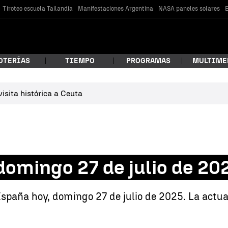
Tiroteo escuela Tailandia
Manifestaciones Argentina
NASA paneles solares
E
OTERÍAS
TIEMPO
PROGRAMAS
MULTIME
isita histórica a Ceuta
 estás buscando?
 domingo 27 de julio de 20
España hoy, domingo 27 de julio de 2025. La actua
car