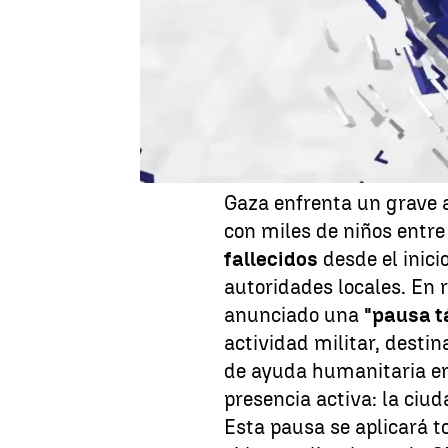
PSOE y la reunión de Tr
destacadas de hoy, domi
Israel anuncia una "pau
permitir ayuda humanit
Gaza enfrenta un grave
con miles de niños entre
fallecidos
desde el inicio
autoridades locales. En r
anunciado una
"pausa t
actividad militar, destin
de ayuda humanitaria e
presencia activa: la ciu
Esta pausa se aplicará to