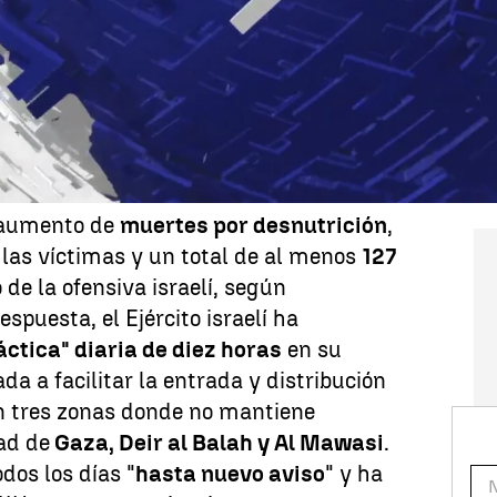
ump y Von der Leyen,
entre las noticias
ngo 27 de julio de 2025.
sa táctica" diaria para
aria en Gaza
 aumento de
muertes por desnutrición
,
 las víctimas y un total de al menos
127
 de la ofensiva israelí, según
espuesta, el Ejército israelí ha
áctica" diaria de diez horas
en su
ada a facilitar la entrada y distribución
n tres zonas donde no mantiene
dad de
Gaza, Deir al Balah y Al Mawasi
.
dos los días "
hasta nuevo aviso
" y ha