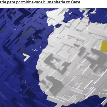
iaria para permitir ayuda humanitaria en Gaza
Not
Whatsapp
Facebook
X
Linkedin
iada por Israel, el aviso de Junqueras al