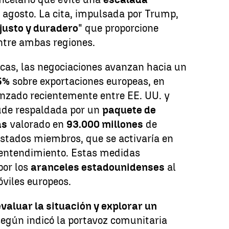
e agosto. La cita, impulsada por Trump,
justo y duradero
" que proporcione
ntre ambas regiones.
cas, las negociaciones avanzan hacia un
5%
sobre exportaciones europeas, en
anzado recientemente entre EE. UU. y
ude respaldada por un
paquete de
as
valorado en
93.000 millones
de
Estados miembros, que se activaría en
n entendimiento. Estas medidas
por los
aranceles estadounidenses
al
viles europeos.
evaluar la situación y explorar un
según indicó la portavoz comunitaria