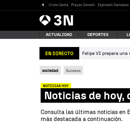
Crisis Ceuta
Playas Donosti
Explosión Damasco
Antena
Noticias
3
ACTUALIDAD
DEPORTES
L
Felipe VI prepara una v
EN DIRECTO
¿Qué
sociedad
Sucesos
NOTICIAS HOY
Noticias de hoy,
Consulta las últimas noticias en 
más destacada a continuación.
Bus