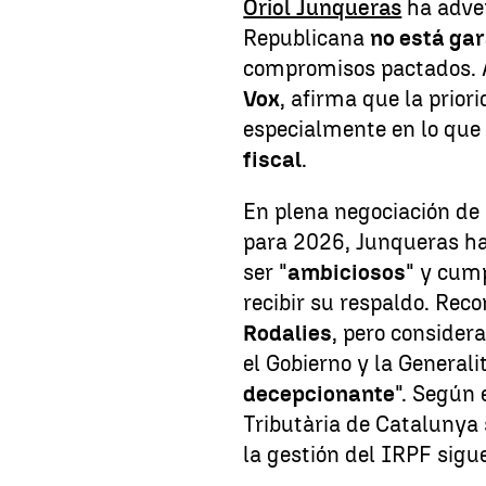
Oriol Junqueras
ha adver
Republicana
no está ga
compromisos pactados.
Vox
, afirma que la prio
especialmente en lo que
fiscal
.
En plena negociación de
para 2026, Junqueras ha 
ser "
ambiciosos
" y cum
recibir su respaldo. Re
Rodalies
, pero considera
el Gobierno y la Generalit
decepcionante
". Según 
Tributària de Catalunya 
la gestión del IRPF sigue