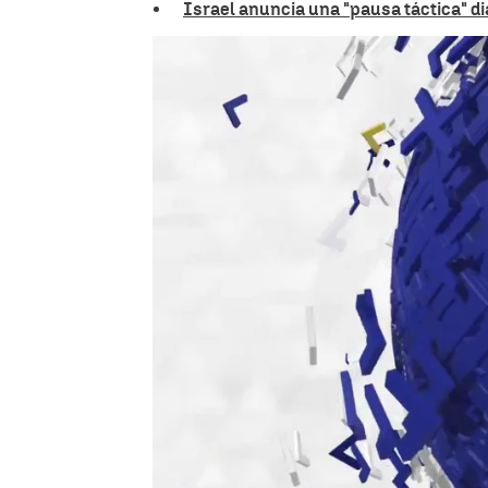
Israel anuncia una "pausa táctica" d
Antena 3 Noticias
Publicado:
27 de julio de 2025, 15:04
La "pausa táctica" anunc