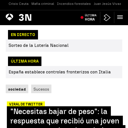
Crisis Ceuta
Mafia criminal
Incendios forestales
Juan Jesús Vivas
Vi
Antena
ÚLTIMA
Noticias
3
HORA
EN DIRECTO
Sorteo de la Lotería Nacional
ÚLTIMA HORA
España establece controles fronterizos con Italia
sociedad
Sucesos
VIRAL DE TWITTER
"Necesitas bajar de peso": la
respuesta que recibió una joven