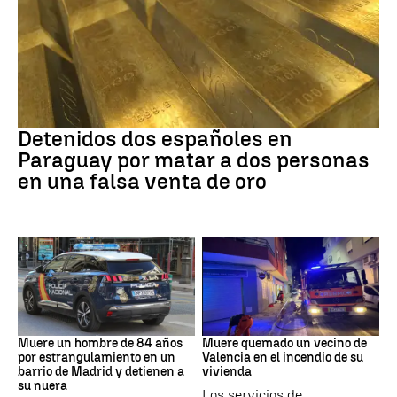
Paraguay
Detenidos dos españoles en
Paraguay por matar a dos personas
en una falsa venta de oro
Suceso
INCENDIO
Muere un hombre de 84 años
Muere quemado un vecino de
por estrangulamiento en un
Valencia en el incendio de su
barrio de Madrid y detienen a
vivienda
su nuera
Los servicios de