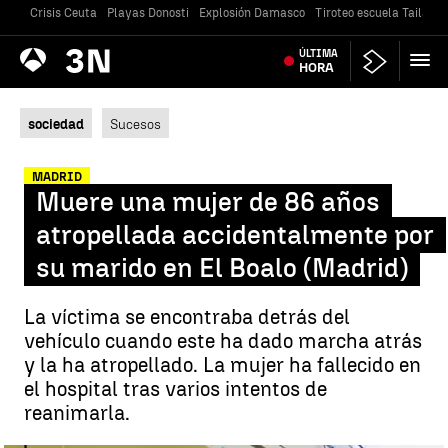
Crisis Ceuta
Playas Donosti
Explosión Damasco
Tiroteo escuela Tailandi
Antena
ÚLTIMA
Noticias
3
HORA
sociedad
Sucesos
MADRID
Muere una mujer de 86 años
atropellada accidentalmente por
su marido en El Boalo (Madrid)
La víctima se encontraba detrás del
vehículo cuando este ha dado marcha atrás
y la ha atropellado. La mujer ha fallecido en
el hospital tras varios intentos de
reanimarla.