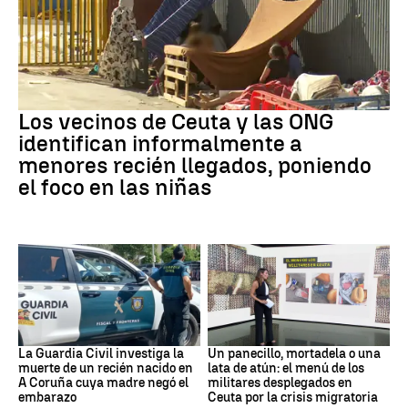
Ceuta
Los vecinos de Ceuta y las ONG
identifican informalmente a
menores recién llegados, poniendo
el foco en las niñas
Recién Nacido
Militares
La Guardia Civil investiga la
Un panecillo, mortadela o una
muerte de un recién nacido en
lata de atún: el menú de los
A Coruña cuya madre negó el
militares desplegados en
embarazo
Ceuta por la crisis migratoria