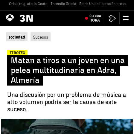
Crisis migratoria Ceuta
Incendio Grecia
Reino Unido liberación presos
Gu
Antena
ÚLTIMA
Noticias
3
HORA
sociedad
Sucesos
TIROTEO
Matan a tiros a un joven en una
pelea multitudinaria en Adra,
Almería
Una discusión por un problema de música a
alto volumen podría ser la causa de este
suceso.