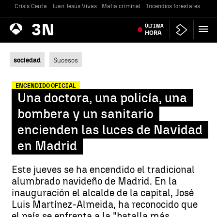
Crisis Ceuta
Juan Jesús Vivas
Mafia criminal
Incendios forestales
Vivi
Antena
ÚLTIMA
Noticias
3
HORA
sociedad
Sucesos
ENCENDIDO OFICIAL
Una doctora, una policía, una
bombera y un sanitario
encienden las luces de Navidad
en Madrid
Este jueves se ha encendido el tradicional
alumbrado navideño de Madrid. En la
inauguración el alcalde de la capital, José
Luis Martínez-Almeida, ha reconocido que
el país se enfrenta a la "batalla más