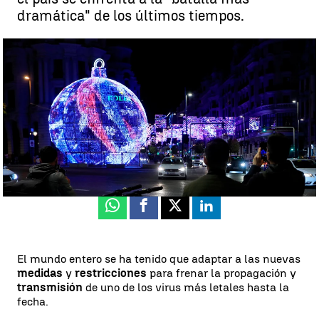
dramática" de los últimos tiempos.
Una doctora, una policía, una bombera y un sanitario encienden las
luces de Navidad en Madrid |
EFE
Antena 3 Noticias
Publicado:
26 de noviembre de 2020, 21:24
Whatsapp
Facebook
X
Linkedin
El mundo entero se ha tenido que adaptar a las nuevas
medidas
y
restricciones
para frenar la propagación y
transmisión
de uno de los virus más letales hasta la
fecha.