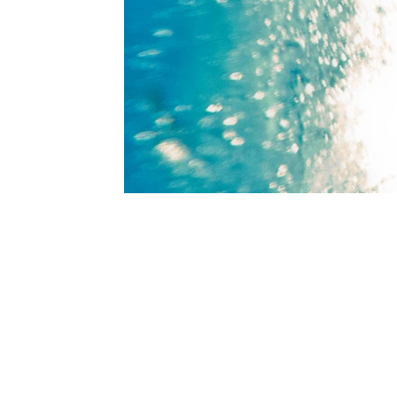
En lo que llevamos de 2017 h
un 14 por ciento más que en e
que muchos de los accidentes 
Andalucía, Galicia y Canarias
muertes registran por este mot
playa
imprudencia
Bañista