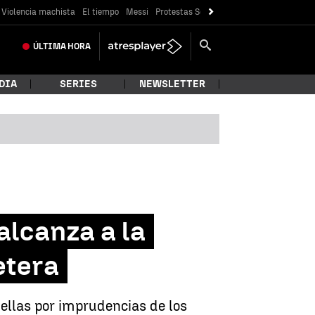
Violencia machista
El tiempo
Messi
Protestas Sóller
Crisis Ceuta
ÚLTIMA
HORA
DIA
SERIES
NEWSLETTER
alcanza a la
etera
llas por imprudencias de los