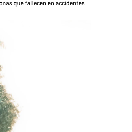
onas que fallecen en accidentes
imas mortales en la carretera |
antena3noticias.com