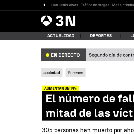
Juan Jesús Vivas
Tráfico de drogas
Mafia crimin
Antena
Noticias
3
ACTUALIDAD
DEPORTES
L
Segundo día de contro
EN DIRECTO
¿Qué
sociedad
Sucesos
AUMENTAN UN 14%
El número de fal
mitad de las víc
Bus
305 personas han muerto por ahog