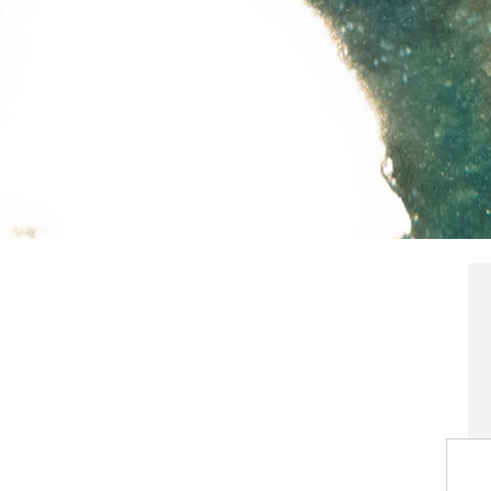
an muerto 305 personas por ahogamiento. Supone
l mismo periodo del año pasado. Lo más grave es
se producen por imprudencias de los bañistas.
 están a la cabeza de las comunidades que más
ivo.
Ahogado
estadística