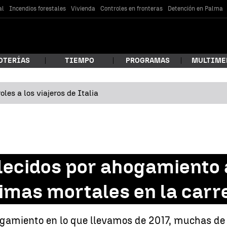
al
Incendios forestales
Vivienda
Controles en fronteras
Detención en Palma
OTERÍAS
TIEMPO
PROGRAMAS
MULTIME
les a los viajeros de Italia
 estás buscando?
lecidos por ahogamiento 
timas mortales en la carr
car
amiento en lo que llevamos de 2017, muchas de e