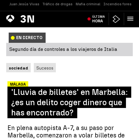
Juan Jesús Vivas
Tráfico de drogas
Mafia criminal
Incendios forestale
Antena
ÚLTIMA
Noticias
3
HORA
EN DIRECTO
Segundo día de controles a los viajeros de Italia
sociedad
Sucesos
MÁLAGA
'Lluvia de billetes' en Marbella:
¿es un delito coger dinero que
has encontrado?
En plena autopista A-7, a su paso por
Marbella, comenzaron a volar billetes de