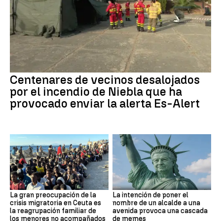
Centenares de vecinos desalojados
por el incendio de Niebla que ha
provocado enviar la alerta Es-Alert
La gran preocupación de la
La intención de poner el
crisis migratoria en Ceuta es
nombre de un alcalde a una
la reagrupación familiar de
avenida provoca una cascada
los menores no acompañados
de memes