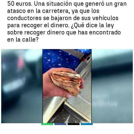
50 euros. Una situación que generó un gran
atasco en la carretera, ya que los
conductores se bajaron de sus vehículos
para recoger el dinero. ¿Qué dice la ley
sobre recoger dinero que has encontrado
en la calle?
Lluvia de billetes en Marbella ¿Es delito cogerlos si los
encuentras? |
Antena 3
Eva Navarro
Publicado:
31 de enero de 2023, 17:31
Whatsapp
Facebook
X
Linkedin