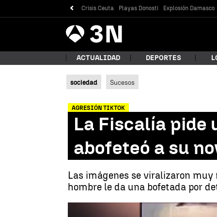
Crisis Ceuta
Playas Donosti
Explosión Damasco
Antena
Noticias
3
ACTUALIDAD
DEPORTES
L
sociedad
Sucesos
¿Qué
AGRESIÓN TIKTOK
La Fiscalía pide
abofeteó a su no
Las imágenes se viralizaron muy r
hombre le da una bofetada por de
Bus