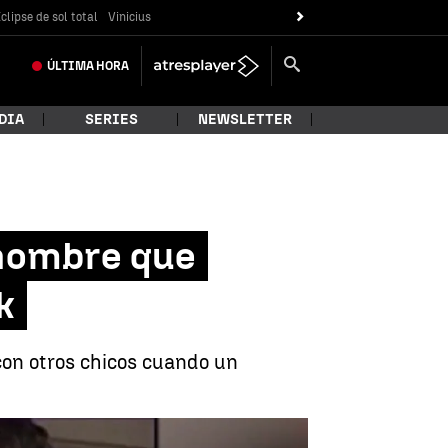
clipse de sol total
Vinicius
ÚLTIMA
HORA
DIA
SERIES
NEWSLETTER
l hombre que
k
con otros chicos cuando un
jer durante un directo en TikTok |
Antena 3 Noticias