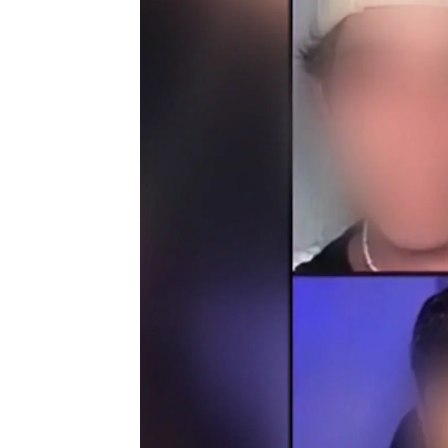
Ángela Clemente
Actualizado:
21 de febrero de 2023, 14
Publicado:
21 de febrero de 2023, 08:
Este martes se ha sentado en el
joven
detenido por agredir a s
pide un año de prisión por un d
armas durante tres años. Tambi