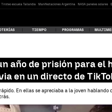
Tiroteo escuela Tailandia
Manifestaciones Argentina
NASA paneles solares
E
OTERÍAS
TIEMPO
PROGRAMAS
MULTIME
 estás buscando?
 un año de prisión para e
via en un directo de TikTo
ápido. En ellas se apreciaba a la joven hablando 
trás.
car
Juzgan al hombre que agredió a su mu