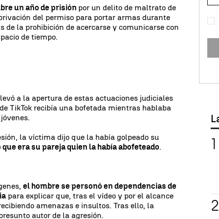
mbre un año de prisión
por un delito de maltrato de
a privación del permiso para portar armas durante
s de la prohibición de acercarse y comunicarse con
pacio de tiempo.
levó a la apertura de estas actuaciones judiciales
de TikTok recibía una bofetada mientras hablaba
L
 jóvenes.
sión, la víctima dijo que la había golpeado su
 que era su pareja quien la había abofeteado
.
ágenes,
el hombre se personó en dependencias de
ia
para explicar que, tras el vídeo y por el alcance
cibiendo amenazas e insultos. Tras ello, la
presunto autor de la agresión.