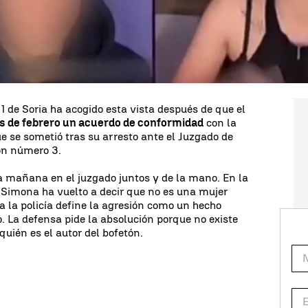
er durante un directo de la red social TikTok
blando con otros jóvenes, un vídeo que terminó
 detención del autor de la agresión durante unas
1 de Soria ha acogido esta vista después de que el
os de febrero un acuerdo de conformidad
con la
que se sometió tras su arresto ante el Juzgado de
ón número 3.
a mañana en el juzgado juntos y de la mano. En la
 Simona ha vuelto a decir que no es una mujer
a la policía define la agresión como un hecho
. La defensa pide la absolución porque no existe
uién es el autor del bofetón.