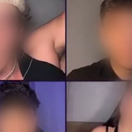
Whatsapp
Facebook
X
Linkedin
:00
50
 banquillo del Juzgado de lo Penal de Soria el
u mujer durante un directo en
TikTok
. La Fiscalía
elito de maltrato, además de la privación de portar
én ha pedido que se le prohíba acercarse y