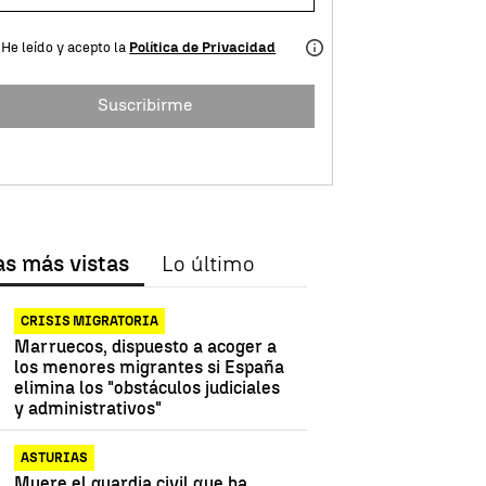
He leído y acepto la
Política de Privacidad
Suscribirme
as más vistas
Lo último
CRISIS MIGRATORIA
Marruecos, dispuesto a acoger a
los menores migrantes si España
elimina los "obstáculos judiciales
y administrativos"
ASTURIAS
Muere el guardia civil que ha