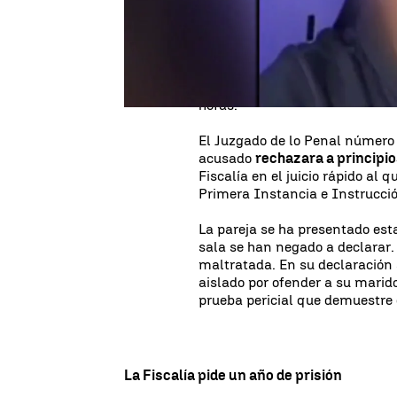
comunicarse con la víctima.
Este hombre
abofeteó a su muj
mientras ella se encontraba ha
haciéndose viral
y propició la
horas.
El Juzgado de lo Penal número 
acusado
rechazara a principi
Fiscalía en el juicio rápido al 
Primera Instancia e Instrucci
La pareja se ha presentado est
sala se han negado a declarar.
maltratada. En su declaración 
aislado por ofender a su marido
prueba pericial que demuestre q
La Fiscalía pide un año de prisión