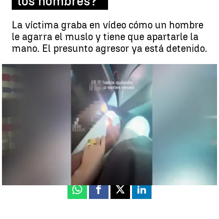
los hombres?"
La víctima graba en vídeo cómo un hombre
le agarra el muslo y tiene que apartarle la
mano. El presunto agresor ya está detenido.
La víctima graba en vídeo cómo un hombre le agarra el muslo |
Antena 3 Noticias
Déborah Sabina
Publicado:
24 de septiembre de 2024, 18:23
Whatsapp
Facebook
X
Linkedin