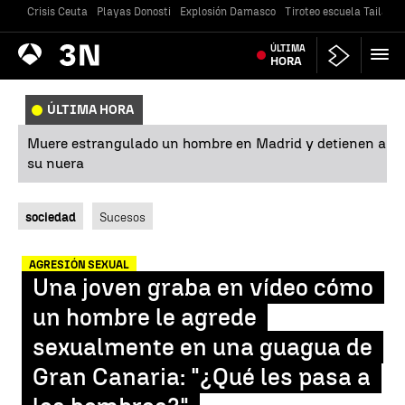
Crisis Ceuta
Playas Donosti
Explosión Damasco
Tiroteo escuela Tailandi
Antena
ÚLTIMA
Noticias
3
HORA
ÚLTIMA HORA
Muere estrangulado un hombre en Madrid y detienen a
su nuera
sociedad
Sucesos
AGRESIÓN SEXUAL
Una joven graba en vídeo cómo
un hombre le agrede
sexualmente en una guagua de
Gran Canaria: "¿Qué les pasa a