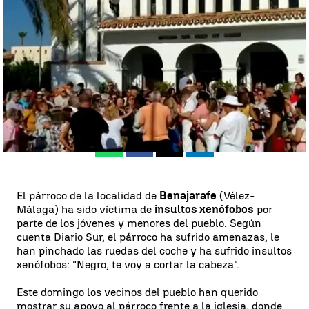
la cabeza" |
Antena 3 Noticias
Madrid
Antena 3 Noticias
Publicado:
01 de julio de 2019, 13:50
Whatsapp
Facebook
X
Linkedin
El párroco de la localidad de
Benajarafe
(Vélez-
Málaga) ha sido víctima de
insultos xenófobos
por
parte de los jóvenes y menores del pueblo. Según
cuenta Diario Sur, el párroco ha sufrido amenazas, le
han pinchado las ruedas del coche y ha sufrido insultos
xenófobos: "Negro, te voy a cortar la cabeza".
Este domingo los vecinos del pueblo han querido
mostrar su apoyo al párroco frente a la iglesia, donde