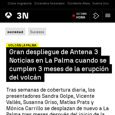
Crisis migratoria
Incendios forestales
Incidente Altea
Guerra Ucrania
Antena
ÚLTIMA
Noticias
3
HORA
sociedad
Sucesos
VOLCÁN LA PALMA
Gran despliegue de Antena 3
Noticias en La Palma cuando se
cumplen 3 meses de la erupción
del volcán
Tras semanas de cobertura diaria, los
presentadores Sandra Golpe, Vicente
Vallés, Susanna Griso, Matías Prats y
Mónica Carrillo se desplazan de nuevo a La
Palma tres meses después del inicio de la