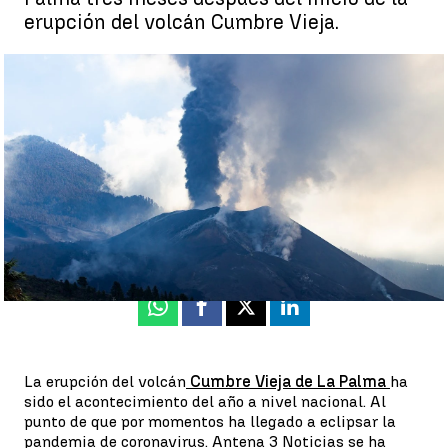
erupción del volcán Cumbre Vieja.
Gran despliegue de Antena 3 Noticias en La Palma cuando se
cumplen 3 meses de la erupción del volcán |
Efe
Antena 3 Noticias
Actualizado:
16 de diciembre de 2021, 20:42
Publicado:
16 de diciembre de 2021, 20:31
Whatsapp
Facebook
X
Linkedin
La erupción del volcán
Cumbre Vieja de La Palma
ha
sido el acontecimiento del año a nivel nacional. Al
punto de que por momentos ha llegado a eclipsar la
pandemia de coronavirus. Antena 3 Noticias se ha