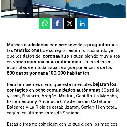
Actualizado:
05 de noviembre de 2020, 17:32
Publicado:
05 de noviembre de 2020, 15:48
Whatsapp
Facebook
X
Linkedin
Muchos
ciudadanos
han comenzado a
preguntarse
si
las
restricciones
de su región están funcionando ya
que los
datos
del
coronavirus
siguen siendo muy altos
en varias
comunidades autónomas
. La incidencia
acumulada en toda España sigue por encima de los
500 casos por cada 100.000 habitantes.
Pero también es cierto que este miércoles
bajaron los
contagios
en
ocho comunidades autónomas
(Castilla
y León, Navarra, Aragón,
Madrid
, Castilla-La Mancha,
Extremadura y Andalucía). Y además en Cataluña,
Baleares y La Rioja se estabilizaron. Serían 11 en total,
según los últimos datos de Sanidad.
Estas cifras no coinciden con lo que dicen los médicos.