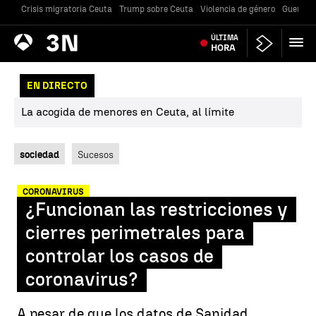
Crisis migratoria Ceuta
Trump sobre Ceuta
Violencia de género
Guerra U
Antena
ÚLTIMA
Noticias
3
HORA
EN DIRECTO
La acogida de menores en Ceuta, al límite
sociedad
Sucesos
CORONAVIRUS
¿Funcionan las restricciones y
cierres perimetrales para
controlar los casos de
coronavirus?
A pesar de que los datos de Sanidad