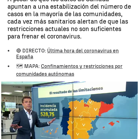
apuntan a una estabilización del número de
casos en la mayoría de las comunidades,
cada vez más sanitarios alertan de que las
restricciones actuales no son suficientes
para frenar el coronavirus.
🔴 DIRECTO:
Última hora del coronavirus en
España
🗺️ MAPA:
Confinamientos y restricciones por
comunidades autónomas
¿Funcionan las restricciones y cierres perimetrales para controlar
los casos de coronavirus? |
¿Funcionan las restricciones y cierres
perimetrales para controlar los casos de coronavirus?
Antena 3 Noticias