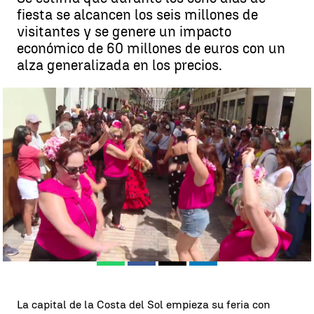
fiesta se alcancen los seis millones de
visitantes y se genere un impacto
económico de 60 millones de euros con un
alza generalizada en los precios.
La Feria de Málaga comienza con previsiones de récord a pesar de
la subida de los precios |
Antena 3 Noticias
David Granados
Publicado:
13 de agosto de 2023, 10:49
Whatsapp
Facebook
X
Linkedin
La capital de la Costa del Sol empieza su feria con