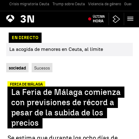
Crisis migratoria Ceuta
Trump sobre Ceuta
Violencia de género
Guerra U
Antena
ÚLTIMA
Noticias
3
HORA
EN DIRECTO
La acogida de menores en Ceuta, al límite
sociedad
Sucesos
FERIA DE MÁLAGA
La Feria de Málaga comienza
con previsiones de récord a
pesar de la subida de los
precios
Se estima que durante los ocho días de