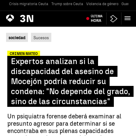
Crisis migratoria Ceuta
Trump sobre Ceuta
Violencia de género
Guerra U
Antena
ÚLTIMA
Noticias
3
HORA
sociedad
Sucesos
CRIMEN MATEO
Expertos analizan si la
discapacidad del asesino de
Mocejón podría reducir su
condena: "No depende del grado,
sino de las circunstancias"
Un psiquiatra forense deberá examinar al
presunto agresor para determinar si se
encontraba en sus plenas capacidades