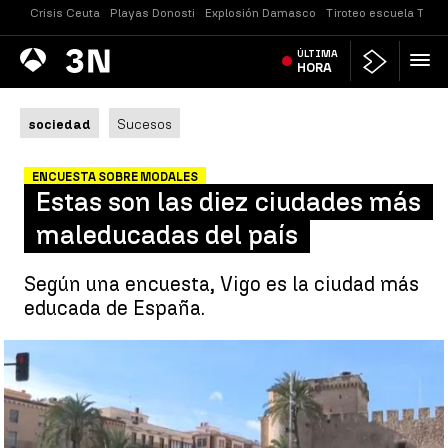
Crisis Ceuta
Playas Donosti
Explosión Damasco
Tiroteo escuela Taila
Antena
ÚLTIMA
Noticias
3
HORA
sociedad
Sucesos
ENCUESTA SOBRE MODALES
Estas son las diez ciudades más
maleducadas del país
Según una encuesta, Vigo es la ciudad más
educada de España.
Estas son las diez ciudades más maleducadas del pais |
Antena
3 Noticias