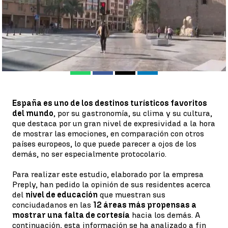
Madrid
Emilia Rial
Publicado:
09 de enero de 2023, 22:49
Whatsapp
Facebook
X
Linkedin
España es uno de los destinos turísticos favoritos
del mundo
, por su gastronomía, su clima y su cultura,
que destaca por un gran nivel de expresividad a la hora
de mostrar las emociones, en comparación con otros
países europeos, lo que puede parecer a ojos de los
demás, no ser especialmente protocolario.
Para realizar este estudio, elaborado por la empresa
Preply, han pedido la opinión de sus residentes acerca
del
nivel de educación
que muestran sus
conciudadanos en las
12 áreas más propensas a
mostrar una falta de cortesía
hacia los demás. A
continuación, esta información se ha analizado a fin