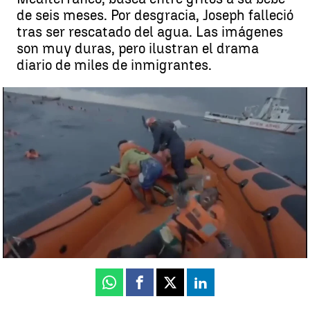
de seis meses. Por desgracia, Joseph falleció
tras ser rescatado del agua. Las imágenes
son muy duras, pero ilustran el drama
diario de miles de inmigrantes.
El desgarrador momento en el que una inmigrante rescatada por el
Open Arms suplica ayuda al ver cómo se ahoga su bebé |
El
desgarrador momento en el que una inmigrante rescatada por el
Open Arms suplica ayuda al ver cómo se ahoga su bebé
Antena 3 Noticias
Actualizado:
12 de noviembre de 2020, 17:44
Publicado:
12 de noviembre de 2020, 14:07
Whatsapp
Facebook
X
Linkedin