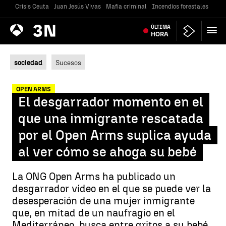
Crisis Ceuta
Juan Jesús Vivas
Mafia criminal
Incendios forestales
Vivi
Antena
ÚLTIMA
Noticias
3
HORA
sociedad
Sucesos
OPEN ARMS
El desgarrador momento en el
que una inmigrante rescatada
por el Open Arms suplica ayuda
al ver cómo se ahoga su bebé
La ONG Open Arms ha publicado un
desgarrador vídeo en el que se puede ver la
desesperación de una mujer inmigrante
que, en mitad de un naufragio en el
Mediterráneo, busca entre gritos a su bebé