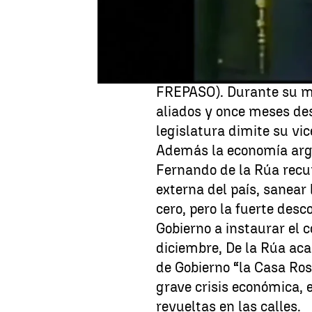
peronismo en octubre de
República Argentina el 
en la primera vuelta de 
Argentina de 1999 como 
FREPASO). Durante su ma
aliados y once meses d
legislatura dimite su vi
Además la economía arg
Fernando de la Rúa recu
externa del país, sanear 
cero, pero la fuerte desc
Gobierno a instaurar el c
diciembre, De la Rúa ac
de Gobierno “la Casa Ros
grave crisis económica, e
revueltas en las calles.