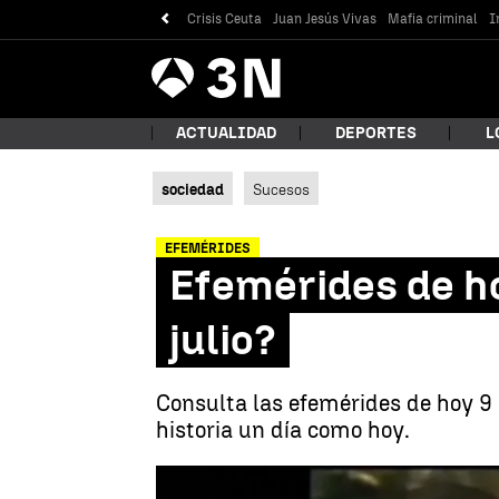
Crisis Ceuta
Juan Jesús Vivas
Mafia criminal
I
Antena
Noticias
3
ACTUALIDAD
DEPORTES
L
sociedad
Sucesos
¿Qué
EFEMÉRIDES
Efemérides de ho
julio?
Consulta las efemérides de hoy 9 d
historia un día como hoy.
Bus