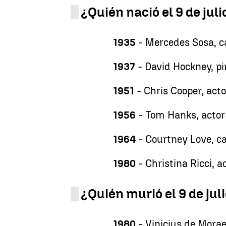
¿Quién nació el 9 de juli
1935
- Mercedes Sosa, c
1937
- David Hockney, pin
1951
- Chris Cooper, act
1956
- Tom Hanks, actor
1964
- Courtney Love, c
1980
- Christina Ricci, 
¿Quién murió el 9 de jul
1980
- Vinicius de Morae