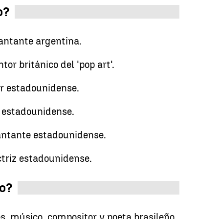
o?
antante argentina.
tor británico del 'pop art'.
or estadounidense.
 estadounidense.
antante estadounidense.
actriz estadounidense.
io?
s, músico, compositor y poeta brasileño.