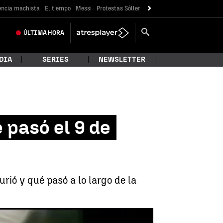
encia machista
El tiempo
Messi
Protestas Sóller
ÚLTIMA
HORA
DIA
SERIES
NEWSLETTER
 pasó el 9 de
rió y qué pasó a lo largo de la
 Muere Fernando de la Rua, expresidente de Argentina