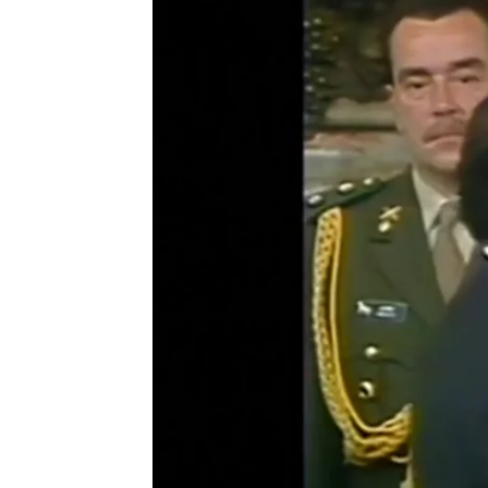
Ana Aguado
Publicado:
09 de julio de 2025, 06:00
El 9 de julio de 2019,
mue
argentino. De la Rúa, qu
y 2001, fallece en Bueno