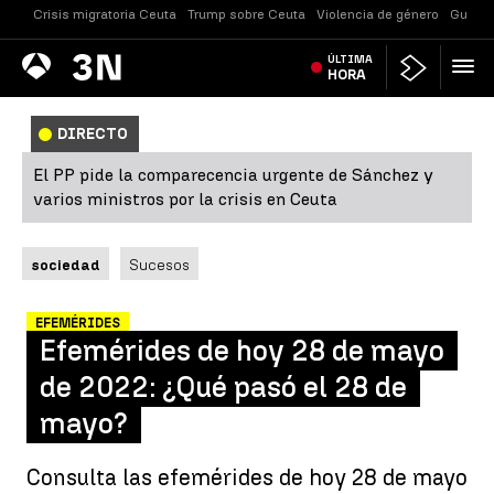
Crisis migratoria Ceuta
Trump sobre Ceuta
Violencia de género
Guerra
Antena
ÚLTIMA
Noticias
3
HORA
DIRECTO
El PP pide la comparecencia urgente de Sánchez y
varios ministros por la crisis en Ceuta
sociedad
Sucesos
EFEMÉRIDES
Efemérides de hoy 28 de mayo
de 2022: ¿Qué pasó el 28 de
mayo?
Consulta las efemérides de hoy 28 de mayo