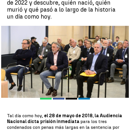
de 2022 y descubre, quién nació, quién
murió y qué pasó a lo largo de la historia
un día como hoy.
Efemérides de hoy 28 de mayo de 2022: ¿Qué pasó el 28 de mayo?
|
Documentación Atresmedia
Documentación Atresmedia |
Cristina Segura
Publicado:
28 de mayo de 2022, 06:07
Whatsapp
Facebook
X
Linkedin
Tal día como hoy,
el 28 de mayo de 2018, la Audiencia
Nacional dicta prisión inmediata
para los tres
condenados con penas más largas en la sentencia por