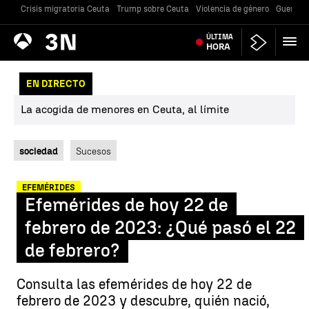
Crisis migratoria Ceuta
Trump sobre Ceuta
Violencia de género
Guerra U
Antena
ÚLTIMA
Noticias
3
HORA
EN DIRECTO
La acogida de menores en Ceuta, al límite
sociedad
Sucesos
EFEMÉRIDES
Efemérides de hoy 22 de
febrero de 2023: ¿Qué pasó el 22
de febrero?
Consulta las efemérides de hoy 22 de
febrero de 2023 y descubre, quién nació,