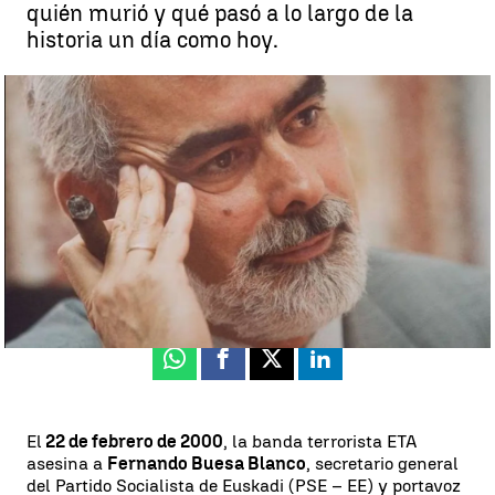
quién murió y qué pasó a lo largo de la
historia un día como hoy.
Efemérides de hoy 22 de febrero de 2023: Asesinato de Fernando
Buesa |
Fundación Fernando Buesa
Juan José Blasco
Publicado:
22 de febrero de 2023, 06:05
Whatsapp
Facebook
X
Linkedin
El
22 de febrero de 2000
, la banda terrorista ETA
asesina a
Fernando Buesa Blanco
, secretario general
del Partido Socialista de Euskadi (PSE – EE) y portavoz