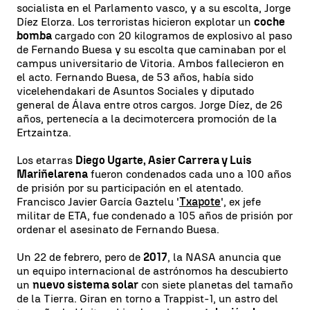
socialista en el Parlamento vasco, y a su escolta, Jorge
Díez Elorza. Los terroristas hicieron explotar un
coche
bomba
cargado con 20 kilogramos de explosivo al paso
de Fernando Buesa y su escolta que caminaban por el
campus universitario de Vitoria. Ambos fallecieron en
el acto. Fernando Buesa, de 53 años, había sido
vicelehendakari de Asuntos Sociales y diputado
general de Álava entre otros cargos. Jorge Díez, de 26
años, pertenecía a la decimotercera promoción de la
Ertzaintza.
Los etarras
Diego Ugarte, Asier Carrera y Luis
Mariñelarena
fueron condenados cada uno a 100 años
de prisión por su participación en el atentado.
Francisco Javier García Gaztelu '
Txapote
', ex jefe
militar de ETA, fue condenado a 105 años de prisión por
ordenar el asesinato de Fernando Buesa.
Un 22 de febrero, pero de
2017
, la NASA anuncia que
un equipo internacional de astrónomos ha descubierto
un
nuevo sistema solar
con siete planetas del tamaño
de la Tierra. Giran en torno a Trappist-1, un astro del