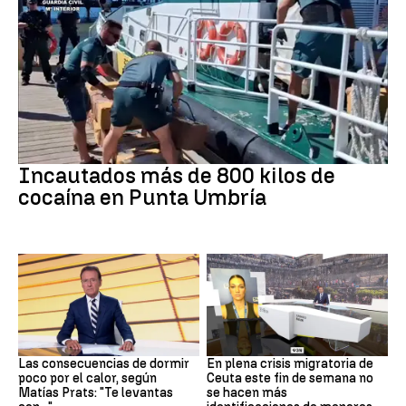
Tráfico de drogas
Incautados más de 800 kilos de
cocaína en Punta Umbría
Dormir
Crisis en Ceuta
Las consecuencias de dormir
En plena crisis migratoria de
poco por el calor, según
Ceuta este fin de semana no
Matías Prats: "Te levantas
se hacen más