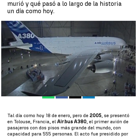
murió y qué pasó a lo largo de la historia
un día como hoy.
Efemérides de hoy 18 de enero de 2023: Presentación del Airbus
A380 |
Antena 3 Noticias
Documentación Atresmedia
Publicado:
18 de enero de 2023, 06:05
Whatsapp
Facebook
X
Linkedin
Tal día como hoy 18 de enero, pero de
2005
, se presentó
en Tolouse, Francia, el
Airbus A380
, el primer avión de
pasajeros con dos pisos más grande del mundo, con
capacidad para 555 personas. El acto fue presidido por