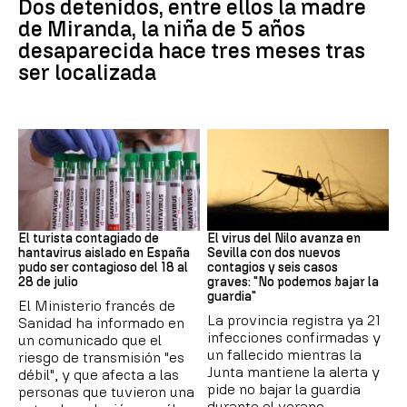
Dos detenidos, entre ellos la madre
de Miranda, la niña de 5 años
desaparecida hace tres meses tras
ser localizada
Hantavirus
Virus del Nilo
El turista contagiado de
El virus del Nilo avanza en
hantavirus aislado en España
Sevilla con dos nuevos
pudo ser contagioso del 18 al
contagios y seis casos
28 de julio
graves: "No podemos bajar la
guardia"
El Ministerio francés de
La provincia registra ya 21
Sanidad ha informado en
infecciones confirmadas y
un comunicado que el
un fallecido mientras la
riesgo de transmisión "es
Junta mantiene la alerta y
débil", y que afecta a las
pide no bajar la guardia
personas que tuvieron una
durante el verano.