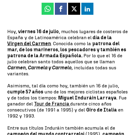
Whatsapp
Facebook
X
Linkedin
Hoy,
viernes 16 de julio
, muchos lugares de costeros de
España y de Latinoamérica celebran el
día de la
Virgen del Carmen
. Conocida como la
patrona del
mar, de los marineros, los pescadores y también es
patrona de la Armada Española.
Por lo que el 16 de
julio celebran santo todos aquellos que se llaman
Carmen, Carmela y Carmelo,
incluidas todas sus
variantes.
Asimismo, tal día como hoy, también un 16 de julio,
cumple 57 años
uno de los mejores ciclistas españoles
y de todos los tiempos:
Miguel Induráin Larraya
. Fue
ganador del
Tour de Francia
durante cinco años
consecutivos (de 1991 a 1995) y del
Giro de Italia
en
1992 y 1993.
Entre sus títulos Induráin también acumula el de
campeón del mundo contrarreloj
(1995),
campeón