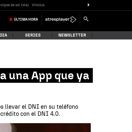
clipse de sol total
Vinicius
ÚLTIMA
HORA
DIA
SERIES
NEWSLETTER
s a una App que ya
s llevar el DNI en su teléfono
crédito con el DNI 4.0.