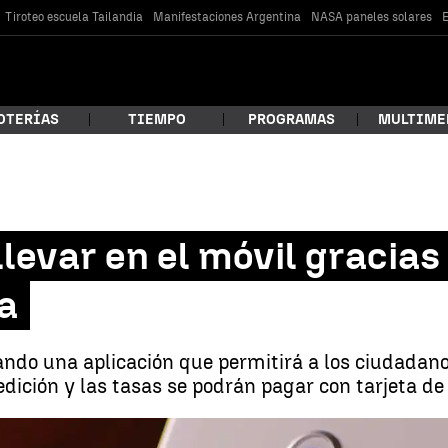
Tiroteo escuela Tailandia
Manifestaciones Argentina
NASA paneles solares
E
OTERÍAS
TIEMPO
PROGRAMAS
MULTIME
 estás buscando?
llevar en el móvil gracia
ía
ando una aplicación que permitirá a los ciudadano
dición y las tasas se podrán pagar con tarjeta de 
car