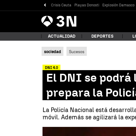
Crisis Ceuta
Playas Donosti
Explosión Damasco
Antena
Noticias
3
ACTUALIDAD
DEPORTES
L
sociedad
Sucesos
¿Qué
DNI 4.0
El DNI se podrá 
prepara la Polic
La Policía Nacional está desarroll
móvil. Además se agilizará la expe
Bus