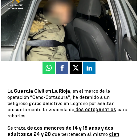
Paula Rioz
Publicado:
18 de noviembre de 2022, 12:29
Whatsapp
Facebook
X
Linkedin
La
Guardia Civil en La Rioja
, en el marco de la
operación “Cano-Cortadura”, ha detenido a un
peligroso grupo delictivo en Logroño por asaltar
presuntamente la vivienda de
dos octogenarios
para
robarles.
Se trata
de dos menores de 14 y 15 años y dos
adultos de 24 y 28
que pertenecen al mismo
clan