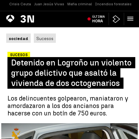
Crisis Ceuta
Juan Jesús Vivas
Mafia criminal
Incendios forestales
Vi
Antena
ÚLTIMA
Noticias
3
HORA
sociedad
Sucesos
SUCESOS
Detenido en Logroño un violento
grupo delictivo que asaltó la
vivienda de dos octogenarios
Los delincuentes golpearon, maniataron y
amordazaron a los dos ancianos para
hacerse con un botín de 750 euros.
Detenido en Logroño un violento grupo delictivo que asaltó la
vivienda de dos octogenarios |
Detenido en Logroño un violento
grupo delictivo que asaltó la vivienda de dos octogenarios