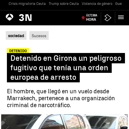
Crisis migratoria Ceuta
Trump sobre Ceuta
Violencia de género
Guerra U
Antena
ÚLTIMA
Noticias
3
HORA
sociedad
Sucesos
DETENIDO
Detenido en Girona un peligroso
fugitivo que tenía una orden
europea de arresto
El hombre, que llegó en un vuelo desde
Marrakech, pertenece a una organización
criminal de narcotráfico.