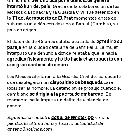
Un hombre
denunciado por violencia de género
intentó huir del país
. Gracias a la colaboración de los
Mossos d'Esquadra y la Guardia Civil fue detenido en
la
T1 del Aeropuerto de El Prat
momentos antes de
subirse a un avión con destino a Banjul (Gambia), su
país de origen.
El detenido de 45 años estaba acusado de
agredir a su
pareja
en la ciudad catalana de Sant Feliu. La mujer
interpuso una denuncia donde relataba que le había
a
gredido físicamente y huido hacia el aeropuerto con
una gran cantidad de dinero.
Los Mossos alertaron a la Guardia Civil del aeropuerto
que desplegaron un
dispositivo de búsqueda
para
localizar al hombre. La detención se produjo cuando el
gambiano
se dirigía a la puerta de embarque
. De
momento, se le imputa un delito de violencia de
género.
Síguenos en nuestro
canal de WhatsApp
y no te
pierdas la última hora y toda la actualidad de
antena3noticias.com