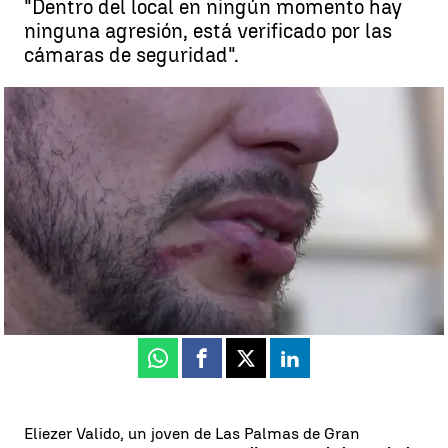
"Dentro del local en ningún momento hay
ninguna agresión, está verificado por las
cámaras de seguridad".
La entrevista al joven que denuncia una agresión homófoba |
Denuncia a una discoteca por una presunta agresión homófoba y lo
acusan de denuncia falsa: "Me empezaron a pegar"
María Gutiérrez
Publicado:
26 de diciembre de 2023, 16:36
Whatsapp
Facebook
X
Linkedin
Eliezer Valido, un joven de Las Palmas de Gran