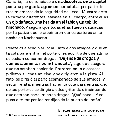
Canaria, ha denunciado a
una discoteca de la capital
por una pregunta agresión homófoba
, por parte de
tres miembros de la seguridad del local. Muestra ante
la cámara diferentes lesiones en su cuerpo, entre ellas
un
ojo dañado, una herida en el labio y un tobillo
hinchado
. Asegura que todas ellas fueron causadas
por la paliza que le propinaron varios porteros en la
noche de Nochebuena.
Relata que acudió al local junto a dos amigos y que en
la cola para entrar, el portero les advirtió de que allí no
se podían consumir drogas:
"Déjense de drogas y
vamos a tener la noche tranquila",
algo que asegura
que no estaban haciendo. Entraron en la discoteca,
pidieron su consumición y se dirigieron a la pista. Al
rato, se dirigió al baño acompañado de sus amigos, y
según relata, mientras hacían la cola para entrar, uno
de los porteros se dirigió a ellos gritando e insinuando
que estaban consumiendo drogas: "¡Qué pasa!...Y se
puso a mirar por las rendijas de la puerta del baño".
Eliezer asegura que él se
salió fuera porque no