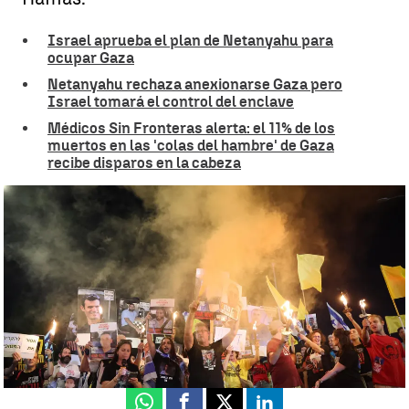
Israel aprueba el plan de Netanyahu para
ocupar Gaza
Netanyahu rechaza anexionarse Gaza pero
Israel tomará el control del enclave
Médicos Sin Fronteras alerta: el 11% de los
muertos en las 'colas del hambre' de Gaza
recibe disparos en la cabeza
Manifestaciones en Israel |
EFE
Natalia López
Actualizado:
08 de agosto de 2025, 10:29
Publicado:
08 de agosto de 2025, 09:49