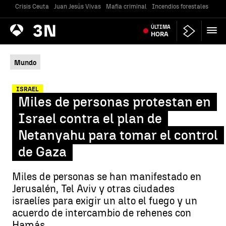
Crisis Ceuta
Juan Jesús Vivas
Mafia criminal
Incendios forestales
Vivi
Antena
ÚLTIMA
Noticias
3
HORA
Mundo
ISRAEL
Miles de personas protestan en
Israel contra el plan de
Netanyahu para tomar el control
de Gaza
Miles de personas se han manifestado en
Jerusalén, Tel Aviv y otras ciudades
israelíes para exigir un alto el fuego y un
acuerdo de intercambio de rehenes con
Hamás.