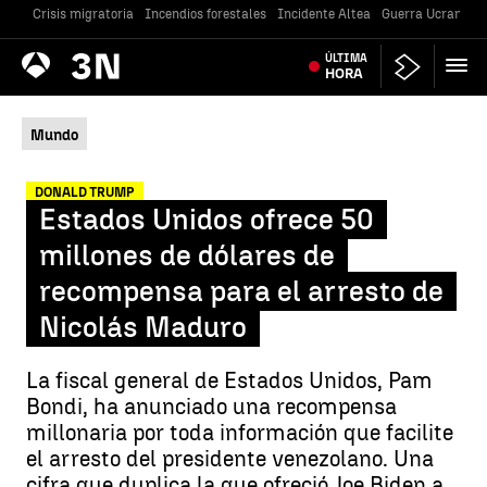
Crisis migratoria
Incendios forestales
Incidente Altea
Guerra Ucrania
Antena
ÚLTIMA
Noticias
3
HORA
Mundo
DONALD TRUMP
Estados Unidos ofrece 50
millones de dólares de
recompensa para el arresto de
Nicolás Maduro
La fiscal general de Estados Unidos, Pam
Bondi, ha anunciado una recompensa
millonaria por toda información que facilite
el arresto del presidente venezolano. Una
cifra que duplica la que ofreció Joe Biden a