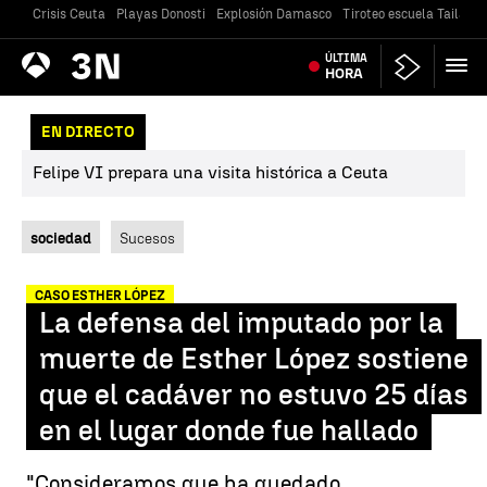
Crisis Ceuta
Playas Donosti
Explosión Damasco
Tiroteo escuela Tailandi
Antena
ÚLTIMA
Noticias
3
HORA
EN DIRECTO
Felipe VI prepara una visita histórica a Ceuta
sociedad
Sucesos
CASO ESTHER LÓPEZ
La defensa del imputado por la
muerte de Esther López sostiene
que el cadáver no estuvo 25 días
en el lugar donde fue hallado
"Consideramos que ha quedado